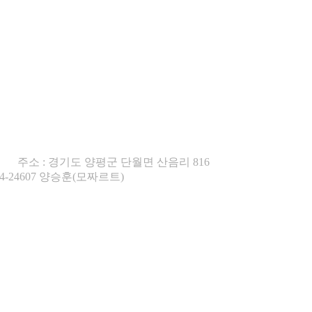
6
주소 : 경기도 양평군 단월면 산음리 816
04-24607 양승훈(모짜르트)